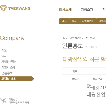
본
문
내
용
바
로
가
기
Company
언론홍보
제목
작성자
태광산업