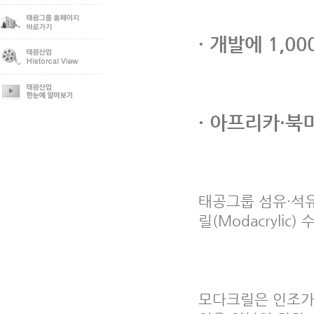
· 개발에 1,0
· 아프리카·북미
태공그룹 섬유·석
릴(Modacryli
모다크릴은 인조가